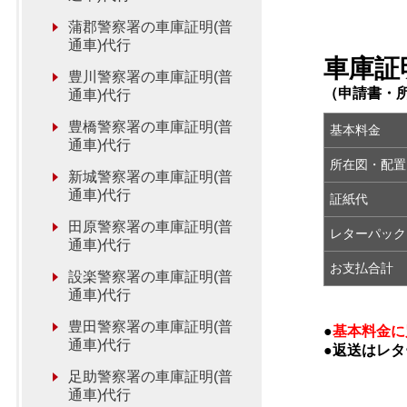
蒲郡警察署の車庫証明(普
通車)代行
車庫証
豊川警察署の車庫証明(普
（申請書・
通車)代行
豊橋警察署の車庫証明(普
基本料金
通車)代行
所在図・配置
新城警察署の車庫証明(普
通車)代行
証紙代
田原警察署の車庫証明(普
レターパック
通車)代行
お支払合計
設楽警察署の車庫証明(普
通車)代行
豊田警察署の車庫証明(普
●
基本料金に
通車)代行
●返送はレ
足助警察署の車庫証明(普
通車)代行