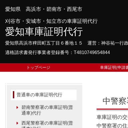
愛知県 高浜市・碧南市・西尾市
刈谷市・安城市・知立市の車庫証明代行
愛知車庫証明代行
愛知県高浜市稗田町五丁目６番地１５ 運営：神谷祐一行
適格請求書発行事業者登録番号：T4810749654844
トップページ
車庫証明(申請書
普通車の車庫証明代行
中警察
碧南警察署の車庫証明(普
通車)代行
車庫証明の交
西尾警察署の車庫証明(普
中警察署の