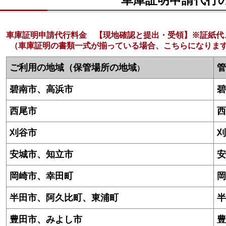
車庫証明申請代行料金 【現地確認と提出・受領】※証紙代
（車庫証明の書類一式が揃っている場合、こちらになりま
ご利用の地域（保管場所の地域
管
）
碧南市、高浜市
碧
西尾市
西
刈谷市
刈
安城市、知立市
安
岡崎市、幸田町
岡
半田市、阿久比町、東浦町
半
豊田市、みよし市
豊