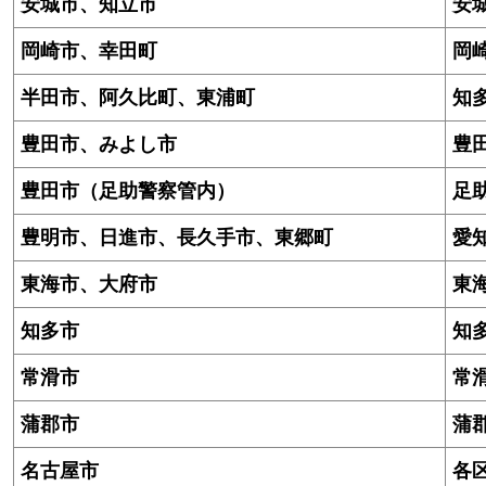
安城市、知立市
安
岡崎市、幸田町
岡
半田市、阿久比町、東浦町
知
豊田市、みよし市
豊
豊田市（足助警察管内）
足
豊明市、日進市、長久手市、東郷町
愛
東海市、大府市
東
知多市
知
常滑市
常
蒲郡市
蒲
名古屋市
各