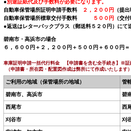
●
別途証紙代及び手数料が必要になります。
自動車保管場所証明申請手数料
２，２００円
（提出
自動車保管場所標章交付手数料
５００円
（交付
●返送はレターパックプラス（郵送料５２０円）にて
碧南市・高浜市の場合
６，６００円＋２，２００円＋５００円＋６００円＝
車庫証明申請一括代行料金 【申請書を含む全手続き】※証
（申請書・所在図・配置図作成は弊所にて作成いたします
ご利用の地域（保管場所の地域）
管
碧南市、高浜市
碧
西尾市
西
刈谷市
刈