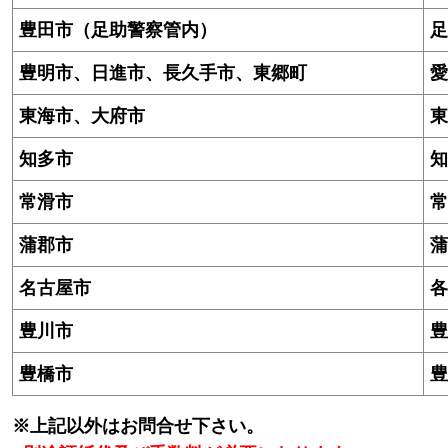
豊田市（足助警察管内）
足
豊明市、日進市、長久手市、東郷町
愛
東海市、大府市
東
知多市
知
常滑市
常
蒲郡市
蒲
名古屋市
各
豊川市
豊
豊橋市
豊
※上記以外はお問合せ下さい。