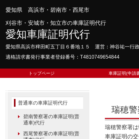
愛知県 高浜市・碧南市・西尾市
刈谷市・安城市・知立市の車庫証明代行
愛知車庫証明代行
愛知県高浜市稗田町五丁目６番地１５ 運営：神谷祐一行
適格請求書発行事業者登録番号：T4810749654844
トップページ
車庫証明(申請書
普通車の車庫証明代行
瑞穂警
碧南警察署の車庫証明(普
通車)代行
瑞穂警察署は
西尾警察署の車庫証明(普
車庫証明の交