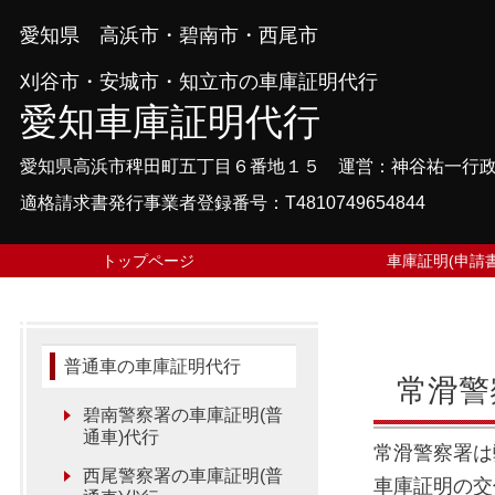
愛知県 高浜市・碧南市・西尾市
刈谷市・安城市・知立市の車庫証明代行
愛知車庫証明代行
愛知県高浜市稗田町五丁目６番地１５ 運営：神谷祐一行
適格請求書発行事業者登録番号：T4810749654844
トップページ
車庫証明(申請書
普通車の車庫証明代行
常滑警
碧南警察署の車庫証明(普
通車)代行
常滑警察署は
西尾警察署の車庫証明(普
車庫証明の交