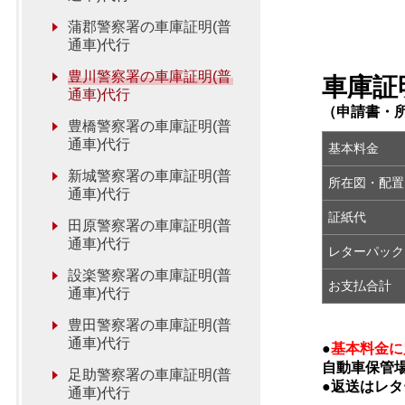
蒲郡警察署の車庫証明(普
通車)代行
豊川警察署の車庫証明(普
車庫証
通車)代行
（申請書・
豊橋警察署の車庫証明(普
通車)代行
基本料金
新城警察署の車庫証明(普
所在図・配置
通車)代行
証紙代
田原警察署の車庫証明(普
通車)代行
レターパック
設楽警察署の車庫証明(普
お支払合計
通車)代行
豊田警察署の車庫証明(普
通車)代行
●
基本料金に
自動車保管
足助警察署の車庫証明(普
●返送はレ
通車)代行