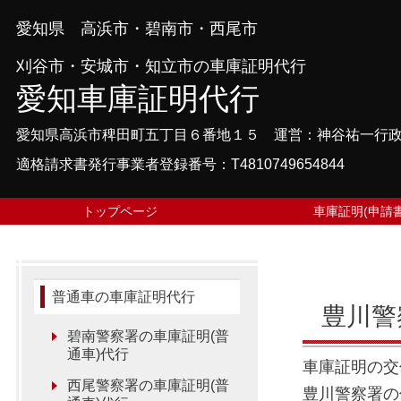
愛知県 高浜市・碧南市・西尾市
刈谷市・安城市・知立市の車庫証明代行
愛知車庫証明代行
愛知県高浜市稗田町五丁目６番地１５ 運営：神谷祐一行
適格請求書発行事業者登録番号：T4810749654844
トップページ
車庫証明(申請書
普通車の車庫証明代行
豊川警
碧南警察署の車庫証明(普
通車)代行
車庫証明の交
西尾警察署の車庫証明(普
豊川警察署