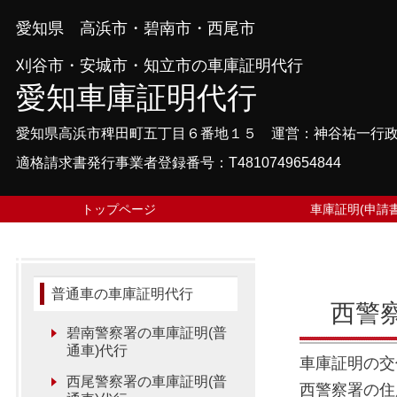
愛知県 高浜市・碧南市・西尾市
刈谷市・安城市・知立市の車庫証明代行
愛知車庫証明代行
愛知県高浜市稗田町五丁目６番地１５ 運営：神谷祐一行
適格請求書発行事業者登録番号：T4810749654844
トップページ
車庫証明(申請書
普通車の車庫証明代行
西警察
碧南警察署の車庫証明(普
通車)代行
車庫証明の交
西尾警察署の車庫証明(普
西警察署の住